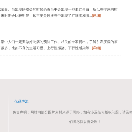
尿蛋白。当出现膀胱炎的时候药液当中会出现一些血红蛋白，所以在排尿的时
末时期会比较明显，这主要是尿液当中出现了红细胞和脓...
[详细]
生活中人们一定要做好此病的预防工作。相关的专家提出，了解引发疾病的原
很多，比如不良的生活习惯、上行性感染、下行性感染等...
[详细]
亿品声浪
免责声明：网站内部分图片素材来源于网络，如有涉及任何版权问题，请及
们将尽快妥善处理！