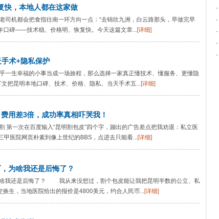
复快，本地人都在这家做
地老司机都会把食指往南一环方向一点：“去锦欣九洲，白云路那头，早做完早
口碑——技术稳、价格明、恢复快。今天这篇文章...
[详细]
天手术+隐私保护
关乎一生幸福的小事当成一场旅程，那么选择一家真正懂技术、懂服务、更懂隐
文把昆明本地口碑、技术、价格、隐私、当天手术五...
[详细]
，费用差3倍，成功率真相吓哭我！
割 第一次在百度输入“昆明割包皮”四个字，蹦出的广告差点把我劝退：私立医
三甲医院网页朴素到像上世纪的BBS，点进去只能看...
[详细]
万，为啥我还是后悔了？
为啥我还是后悔了？ 我从来没想过，割个包皮能让我把昆明半数的公立、私
换生，当地医院给出的报价是4800美元，约合人民币...
[详细]