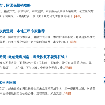
公布，附医保报销攻略
查、麻醉方式、手术耗材、术中监护、术后换药及药物四项组成，公立医院与
医疗保障局、卫健委联合下发《关于规范计划生育及男科日...
[详细]
创收费透明｜本地三甲专家推荐
言之隐。随着微创技术普及、麻醉方式升级、术后护理标准化，越来越多男性把
私，四条主线交织成一张密集的问询网。本文把2024...
[详细]
费透明+微创无痛指南，当天恢复不花冤枉钱！
一反应不是害羞，而是钱包一紧：又怕疼、又怕贵、又怕被“莆田系”忽悠。其
午餐级”——上午做、下午上班，全程微创无痛，费...
[详细]
术当天回家
启齿”，越来越多的男性选择在周末或假期完成手术，周一便正常上班。对这部
本文把视线锁定在价格公开、流程高效、术后无需...
[详细]