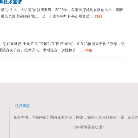
透明技术靠谱
场“小手术、大讲究”的健康升级。2026年，各家医疗机构在微创技术、麻醉
批实力派医院脱颖而出。以下十家机构均具备正规资质...
[详细]
伴们，想在春城把“小兄弟”的“高领毛衣”换成“短袖”，却又怕被漫天要价？别急，这
医院真实价目、技术亮点、术后惊喜一次性摊开，...
[详细]
亿品声浪
免责声明：网站内部分图片素材来源于网络，如有涉及任何版权问题，请及
们将尽快妥善处理！