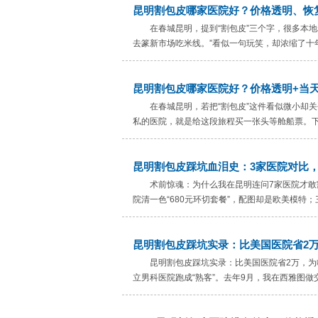
昆明割包皮哪家医院好？价格透明、恢
在春城昆明，提到“割包皮”三个字，很多本
去篆新市场吃米线。”看似一句玩笑，却浓缩了十年
昆明割包皮哪家医院好？价格透明+当
在春城昆明，若把“割包皮”这件看似微小却
私的医院，就是给这段旅程买一张头等舱船票。下
昆明割包皮踩坑血泪史：3家医院对比
术前惊魂：为什么我在昆明连问7家医院才敢
院清一色“680元环切套餐”，配图却是欧美模特；
昆明割包皮踩坑实录：比美国医院省2
昆明割包皮踩坑实录：比美国医院省2万，
立男科医院跑成“熟客”。去年9月，我在西雅图做交