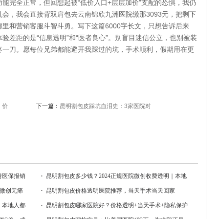
能完全正常，但回想起被“低价入口+层层加价”支配的恐惧，我仍
会，我会直接背双肩包去云南锦欣九洲医院缴那3093元，把剩下
里和营销客服斗智斗勇。写下这篇6000字长文，只想告诉后来
验差距的是“信息透明”和“医者良心”。别盲目迷信公立，也别被装
疼一刀。愿每位兄弟都能避开我踩过的坑，手术顺利，假期用在更
！价
下一篇：
昆明割包皮踩坑血泪史：3家医院对
比，费用差3倍，成功率真相吓哭我！
附医保报销
昆明割包皮多少钱？2024正规医院微创收费透明｜本地
+微创无痛
三甲专家推荐
昆明割包皮价格透明医院推荐，当天手术当天回家
，本地人都
昆明割包皮哪家医院好？价格透明+当天手术+隐私保护