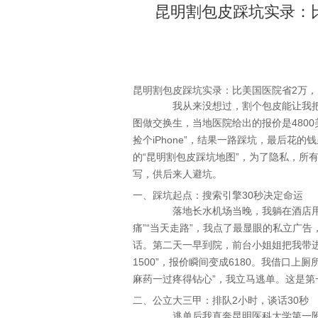
昆明割包皮踩坑实录：
昆明割包皮踩坑实录：比美国医院省2万
我从来没想过，割个包皮能让我把昆
图做交换生，当地医院给出的报价是4800
捡个iPhone”，结果一路踩坑，最后花
的“昆明割包皮踩坑地图”，为了隐私，所
写，供后来人避坑。
一、踩坑起点：搜索引擎30秒决定命运
落地长水机场当晚，我躺在酒店用百度
痛”“当天走路”，我点了最显眼的私立广告，
话。第二天一早到院，前台小姐姐把我带进
1500”，报价瞬间变成6180。我借口
麻药一过疼得钻心”，我立马逃单。这是
二、公立大三甲：排队2小时，谈话30秒
逃单后我直奔昆明医科大学第一附