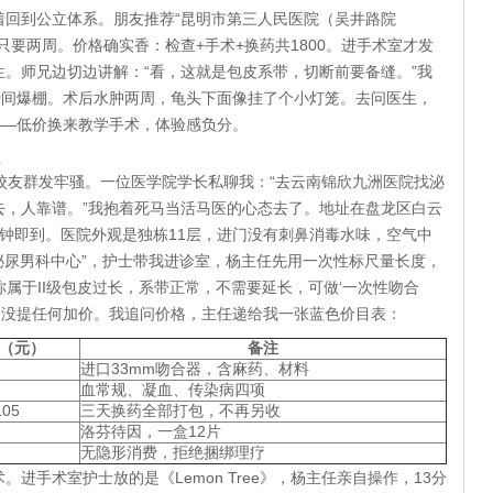
到公立体系。朋友推荐“昆明市第三人民医院（吴井路院
只要两周。价格确实香：检查+手术+换药共1800。进手术室才发
。师兄边切边讲解：“看，这就是包皮系带，切断前要备缝。”我
瞬间爆棚。术后水肿两周，龟头下面像挂了个小灯笼。去问医生，
——低价换来教学手术，体验感负分。
生
友群发牢骚。一位医学院学长私聊我：“去云南锦欣九洲医院找泌
去，人靠谱。”我抱着死马当活马医的心态去了。地址在盘龙区白云
3分钟即到。医院外观是独栋11层，进门没有刺鼻消毒水味，空气中
泌尿男科中心”，护士带我进诊室，杨主任先用一次性标尺量长度，
你属于II级包皮过长，系带正常，不需要延长，可做‘一次性吻合
钟，没提任何加价。我追问价格，主任递给我一张蓝色价目表：
（元）
备注
进口33mm吻合器，含麻药、材料
血常规、凝血、传染病四项
105
三天换药全部打包，不再另收
洛芬待因，一盒12片
无隐形消费，拒绝捆绑理疗
手术室护士放的是《Lemon Tree》，杨主任亲自操作，13分