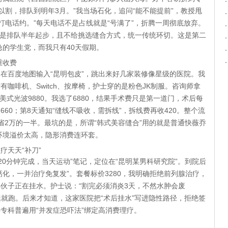
以割，排队到明年3月。”我当场石化，追问“能不能提前”，教授甩
打电话约。”每天电话不是占线就是“号满了”，折腾一周彻底放弃。
，缺点是排队半年起步，且不给挑选缝合方式，统一传统环切。这是第二
的学生党，而我只有40天假期。
重收费
在百度地图输入“昆明包皮”，跳出来好几家装修像星级的医院。我
有咖啡机、Switch、按摩椅，护士穿的是粉色JK制服。咨询师拿
、美式光波9880。我选了6880，结果手术费只是第一道门，术后每
2660；第8天通知“缝线不吸收，需拆线”，拆线费再收420。整个流
比美国只省2万的一半。最坑的是，所谓“韩式美容缝合”用的就是普通快薇乔
环境溢价太高，隐形消费连环套。
疗天天“补刀”
分钟完成，当天运动”笔记，定位在“昆明某男科研究院”。到院后
钙化，一并治疗免复发”。套餐标价3280，我明确拒绝前列腺治疗，
小伙子正在挂水。护士说：“割完必须消炎3天，不然水肿会废
拔腿就跑。后来才知道，这家医院把“术后挂水”写进隐性路径，拒绝签
科专科普遍用“并发症恐吓法”绑定高消费理疗。