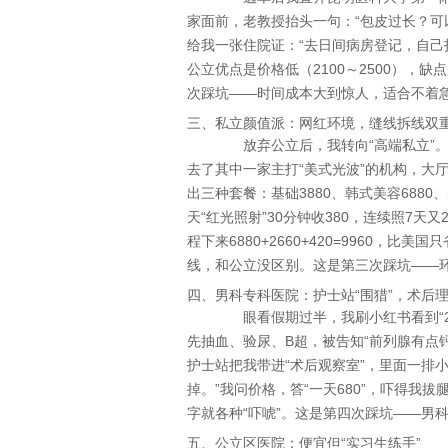
家面前，老教授抬头一句：“包皮过长？可
给我一张住院证：“去日间病房登记，自己
公立优点是价格低（2100～2500）
次踩坑——时间成本大到惊人，适合不着急
三、私立颜值派：网红环境，缝线拆线双
放弃公立后，我转向“高端私立”。
去了其中一家主打“美式光波”的机构，大厅
出三种套餐：基础3880、韩式美容6880
天“红光照射”30分钟收380，连续照7天又
程下来6880+2660+420=9960，
线，和公立没区别。这是第三次踩坑——
四、男科专科医院：护士站“围猎”，术后理
眼看假期过半，我刷小红书看到“20
先抽血、验尿、B超，被告知“前列腺有点
护士站把我带进“术后观察室”，里面一排
掉。”我问价格，答“一天680”，吓得我
字就各种“吓唬”。这是第四次踩坑——男
五、公立区医院：便宜但“实习生练手”