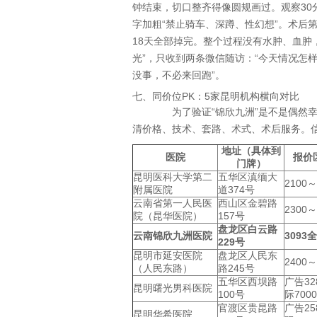
钟结束，切口整齐得像圆规画过。观察30
字加粗“禁止骑车、深蹲、性幻想”。术后
18天全部掉完。整个过程没有水肿、血肿
光”，只收到两条微信随访：“今天情况怎
没事，不必来回跑”。
七、同价位PK：5家昆明机构横向对比
为了验证“锦欣九洲”是不是偶然幸
清价格、技术、套路、术式、术后服务。
地址（具体到
医院
报价
门牌）
昆明医科大学第二
五华区滇缅大
2100～
附属医院
道374号
云南省第一人民医
西山区金碧路
2300～
院（昆华医院）
157号
盘龙区白云路
云南锦欣九洲医院
3093
229号
昆明市延安医院
盘龙区人民东
2400～
（人民东路）
路245号
五华区西坝路
广告32
昆明曙光男科医院
100号
际7000
官渡区贵昆路
广告25
昆明华希医院