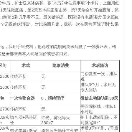
分钟后，护士送来冰袋和一张“术后24h注意事项”小卡片，上面用红
第1天轻微胀痛，第2天基本能正常走路，第7天吻合钉开始脱落，第
，疤痕淡到几乎看不见。最关键的是，医院没有电话骚扰“回来照红
样？记得碘伏消毒”。对比前面几家，我第一次在民营医院听到“如果
运，我用手里资料，把跑过的昆明同类医院做了一张横评表，列
信息全部来自本人现场问价或患者口述。
区间
术式
隐形消费
术后随访
门诊复查一次，排队
2500
传统环切
无
难
排队3个月，术后无
2600
传统环切
无
专人回访
全包
一次性吻合器
0，拒绝理疗
微信主动随访到30天
需回院拆线，排队1
2700
传统环切
无
小时起
80/实
吻合器+系带延
护士电话催到院，不
红光、雾化每天
+
长
到就“恐吓”
380×7
80/实
术后3天电话，7天后
韩式美容+激光
换药照光拆线三件套