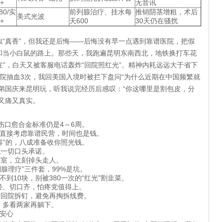
+
无音讯
80/实
前列腺治疗、挂水每
推销阴茎增粗，术后
美式光波
+
天600
30天仍在骚扰
真香”，但我还是后悔——后悔没有早一点遇到靠谱医院，把假
和当小白鼠的路上。那些天，我跑遍昆明东南西北，地铁换打车花
症”，白天又被客服电话轰炸“回院照红光”。精神内耗远远大于省下
院抽血3次，我回美国入境时被拦下盘问“为什么近期在中国频繁就
天。表弟国庆来昆明玩，听我说完经历后感叹：“你这哪里是割包皮，分
又痛又真实。
伤口愈合金标准仍是4～6周。
短直接考虑靠谱民营，时间也是钱。
容”的，八成准备收你照光钱。
绝一切口头承诺。
诊室，立刻掉头走人。
列腺理疗”三件套，99%是坑。
到10块，别被380一次的“红光”割韭菜。
痛轻、切口齐，怕疼党值得上。
需回院拆钉，避免再掏拆线费。
，多看两家再躺下。
安心