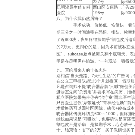
227号
际6500
昆明泌尿生殖专科
西山区安康路
广告29
医院
195号
际9000
八、为什么我仍然后悔？
手术成功、价格低、恢复快，看似“
期三分之一时间浪费在恐惧、排队、挨宰
了近800块，夜里疼得搜知乎“割包皮后遗
的2万元。更闹心的是，因为术前被私立医
医”， suitcase差点被海关翻个底朝
明是在昆明男科旅游。”一句玩笑，戳得我
九、写给后来人的十条忠告
别相信“当天走路、7天性生活”的广告词，
在公立三甲排队超过3个月就换区，假期
凡是咨询师不提“吻合器品牌”只喊“微创美
进诊室先问“总费用”并要求写在病历，拒
私立医院如果先带你去“治疗室”而非医生
只要医生提议“系带延长”“背神经阻断”“前
术后换药可以回社区医院，碘伏+纱布成本不
吻合器比传统环切贵600～1000，但疼
缝线如果说是“可吸收”，也要确认是否还
割包皮不是治病，是择期手术，心态放平
十、结束语：省下的2万，买了教训也买了