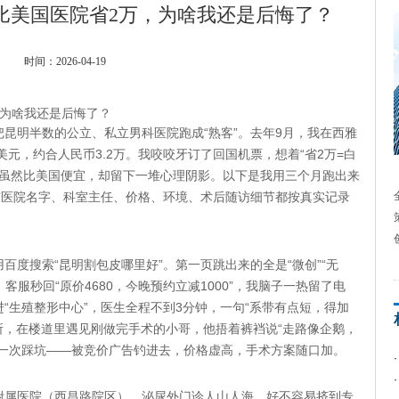
比美国医院省2万，为啥我还是后悔了？
时间：2026-04-19
，为啥我还是后悔了？
明半数的公立、私立男科医院跑成“熟客”。去年9月，我在西雅
美元，约合人民币3.2万。我咬咬牙订了回国机票，想着“省2万=白
的钱虽然比美国便宜，却留下一堆心理阴影。以下是我用三个月跑出来
有医院名字、科室主任、价格、环境、术后随访细节都按真实记录
搜索“昆明割包皮哪里好”。第一页跳出来的全是“微创”“无
客服秒回“原价4680，今晚预约立减1000”，我脑子一热留了电
“生殖整形中心”，医生全程不到3分钟，一句“系带有点短，得加
上厕所，在楼道里遇见刚做完手术的小哥，他捂着裤裆说“走路像企鹅，
第一次踩坑——被竞价广告钓进去，价格虚高，手术方案随口加。
属医院（西昌路院区），泌尿外门诊人山人海。好不容易挤到专