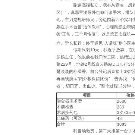
跑遍高端私立，我心灰意冷，想着回
区）”，说那里泌尿外也做门诊手术，排队
现，主刀是规培师兄，旁边围着四个实习生
躺在手术台当“活体教材”，心理阴影面积
答“正常，三个月恢复”。这是第五次踩坑
六、学长私荐：终于遇见“人话版”耐心医
假期只剩10天，我近乎放弃，在校
尿杨主任，他以前在我们附二院，跳槽过
路229号，地铁2号线白云路站D口步行
是淡淡的柠檬香。前台登记后直接上3楼“
再画线演示“内外板保留比例”，告诉我：“
器’，切口齐、出血少。”整个过程12分
项目
价格
吻合器手术费
2680
术前检查
260
术后换药包
3次×35=
止痛药（可选）
48
合计
3093
我当场缴费，第二天排第一台手术。进