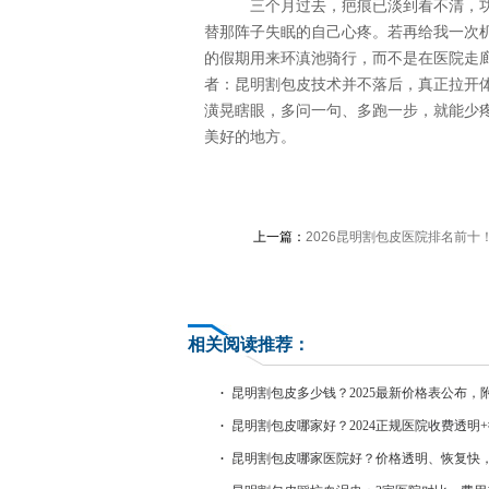
三个月过去，疤痕已淡到看不清，功
替那阵子失眠的自己心疼。若再给我一次机
的假期用来环滇池骑行，而不是在医院走廊
者：昆明割包皮技术并不落后，真正拉开体
潢晃瞎眼，多问一句、多跑一步，就能少
美好的地方。
上一篇：
2026昆明割包皮医院排名前十
格透明技术靠谱
相关阅读推荐：
昆明割包皮多少钱？2025最新价格表公布，
攻略
昆明割包皮哪家好？2024正规医院收费透明
指南，当天恢复不花冤枉钱！
昆明割包皮哪家医院好？价格透明、恢复快