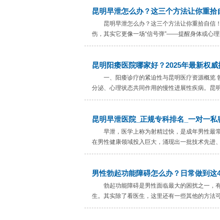
昆明早泄怎么办？这三个方法让你重拾
昆明早泄怎么办？这三个方法让你重拾自信！ 
伤，其实它更像一场“信号弹”——提醒身体或心理
昆明阳痿医院哪家好？2025年最新权
一、阳痿诊疗的紧迫性与昆明医疗资源概览 勃
分泌、心理状态共同作用的慢性进展性疾病。昆明作
昆明早泄医院_正规专科排名_一对一私
早泄，医学上称为射精过快，是成年男性最
在男性健康领域投入巨大，涌现出一批技术先进、服
男性勃起功能障碍怎么办？日常做到这
勃起功能障碍是男性面临最大的困扰之一，
生。其实除了看医生，这里还有一些其他的方法可