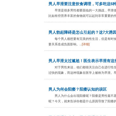
男人早泄要注意饮食调理，可多吃这6
早泄是很多男性都要面临的一大挑战，早泄
比如有些营养丰富的食物就可以起到非常重要的作用
男人勃起障碍是怎么引起的？这7大诱
每个男人都想要有完美的性生活，但是有时
妻关系造成负面影响。...
[详细]
男人早泄太过尴尬！医生表示早泄有这
对于男性来说，他们都很关注自己在进行性
过快的现象，而这种现象在医学上被称为早泄。早
男人为何会阳痿？阳痿认知的误区
男人为什么会出现阳痿呢？阳痿是男性最不
呢？今天，就来告诉你都是什么原因导致了阳痿的发