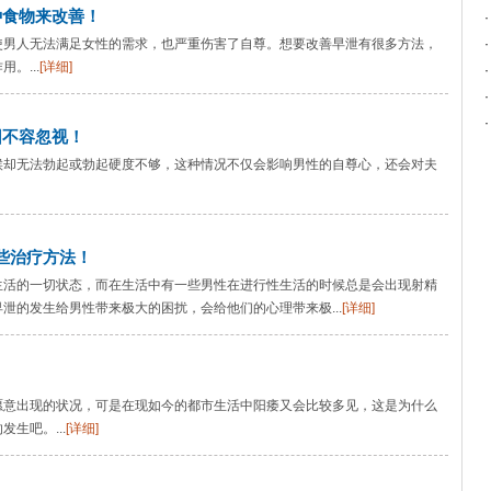
种食物来改善！
使男人无法满足女性的需求，也严重伤害了自尊。想要改善早泄有很多方法，
。...
[详细]
因不容忽视！
候却无法勃起或勃起硬度不够，这种情况不仅会影响男性的自尊心，还会对夫
些治疗方法！
生活的一切状态，而在生活中有一些男性在进行性生活的时候总是会出现射精
泄的发生给男性带来极大的困扰，会给他们的心理带来极...
[详细]
愿意出现的状况，可是在现如今的都市生活中阳痿又会比较多见，这是为什么
生吧。...
[详细]