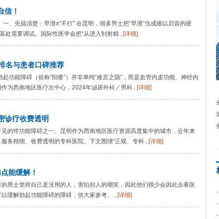
自信！
一、先搞清楚：早泄≠“不行” 在昆明，很多男士把“早泄”当成难以启齿的硬
某处需要调试。国际性医学会把“从进入到射精...
[详细]
威排名与患者口碑推荐
起功能障碍（俗称“阳痿”）并非单纯“难言之隐”，而是血管内皮功能、神经内
为西南地区医疗次中心，2024年泌尿外科／男科...
[详细]
密诊疗收费透明
常见的性功能障碍之一。昆明作为西南地区医疗资源高度集中的城市，近年来
务精细、收费透明的专科医院。下文围绕“正规、专科...
[详细]
4点能缓解！
有的男士觉得自己是没用的人，害怕别人的嘲笑，因此他们很少会因此去看医
以缓解勃起功能障碍的障碍，供大家参考。...
[详细]