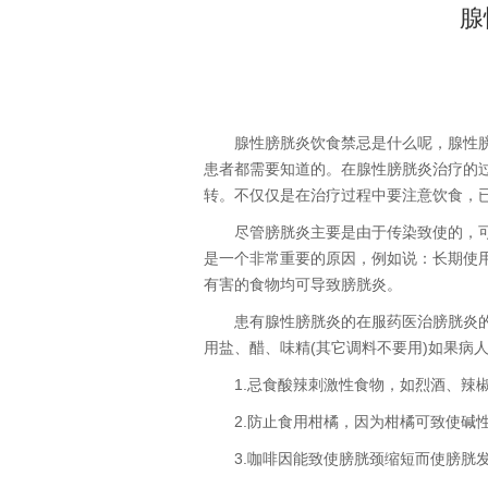
腺
腺性膀胱炎饮食禁忌是什么呢，腺性
患者都需要知道的。在腺性膀胱炎治疗的
转。不仅仅是在治疗过程中要注意饮食，已
尽管膀胱炎主要是由于传染致使的，
是一个非常重要的原因，例如说：长期使
有害的食物均可导致膀胱炎。
患有腺性膀胱炎的在服药医治膀胱炎
用盐、醋、味精(其它调料不要用)如果病
1.忌食酸辣刺激性食物，如烈酒、辣
2.防止食用柑橘，因为柑橘可致使碱
3.咖啡因能致使膀胱颈缩短而使膀胱