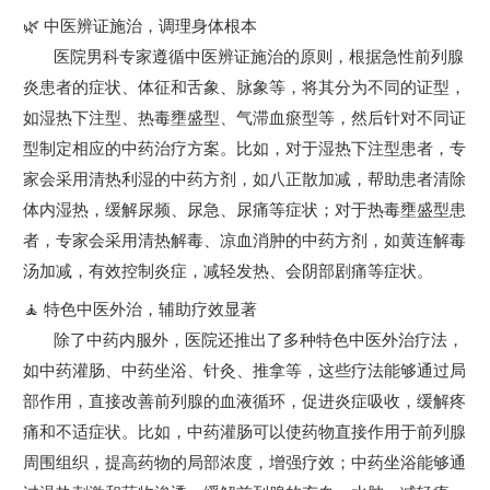
🌿 中医辨证施治，调理身体根本
医院男科专家遵循中医辨证施治的原则，根据急性前列腺
炎患者的症状、体征和舌象、脉象等，将其分为不同的证型，
如湿热下注型、热毒壅盛型、气滞血瘀型等，然后针对不同证
型制定相应的中药治疗方案。比如，对于湿热下注型患者，专
家会采用清热利湿的中药方剂，如八正散加减，帮助患者清除
体内湿热，缓解尿频、尿急、尿痛等症状；对于热毒壅盛型患
者，专家会采用清热解毒、凉血消肿的中药方剂，如黄连解毒
汤加减，有效控制炎症，减轻发热、会阴部剧痛等症状。
🧘 特色中医外治，辅助疗效显著
除了中药内服外，医院还推出了多种特色中医外治疗法，
如中药灌肠、中药坐浴、针灸、推拿等，这些疗法能够通过局
部作用，直接改善前列腺的血液循环，促进炎症吸收，缓解疼
痛和不适症状。比如，中药灌肠可以使药物直接作用于前列腺
周围组织，提高药物的局部浓度，增强疗效；中药坐浴能够通