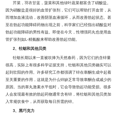
芹菜，羽衣甘蓝，菠菜和其他绿叶蔬菜都富含了硝酸盐。
因为硝酸盐是很好的血管扩张剂，它们可以帮助打开血管，从
而增加血液流动，改善阴茎血液循环，从而改善勃起状态。甚
至在勃起功能障碍药物出现之前，科学家们已经指出硝酸盐对
勃起功能障碍的男性有益。即使在今天，性增强药丸也使用血
管扩张剂如L-精氨酸来帮助改善勃起功能。
2、牡蛎和其他贝类
牡蛎长期以来一直被吹捧为天然春药，因为它们的含锌量
很高，实际上有很多科学证据支持，牡蛎和其他贝类确实可以
起到壮阳的作用。许多研究工作都强调了锌在睾酮生成中起着
至关重要的作用，这就是为什么锌缺乏常导致睾酮合成减少的
原因。当的睾丸激素水平低时，它会导致勃起功能受损。很多
人会发现最有效的勃起药物通常含有锌，将牡蛎和其他贝类加
入常规饮食中，从而获取每日所需的锌。
3、黑巧克力