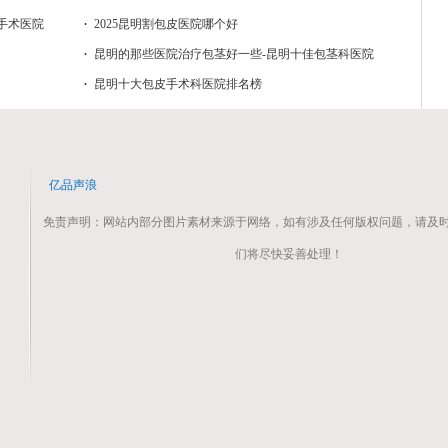
手术医院
2025昆明割包皮医院哪个好
昆明的那些医院治疗包茎好一些-昆明十佳包茎科医院
排名？
昆明十大包皮手术科医院排名榜
亿品声浪
免责声明：网站内部分图片素材来源于网络，如有涉及任何版权问题，请及
们将尽快妥善处理！